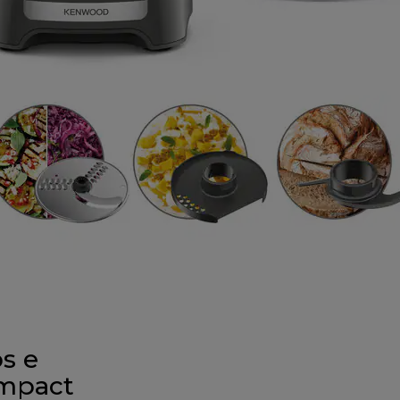
s e
ompact