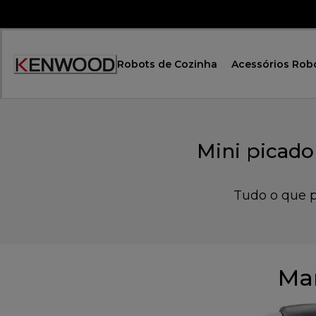
Skip
to
Content
Robots de Cozinha
Acessórios Rob
Mini picad
Tudo o que p
Man