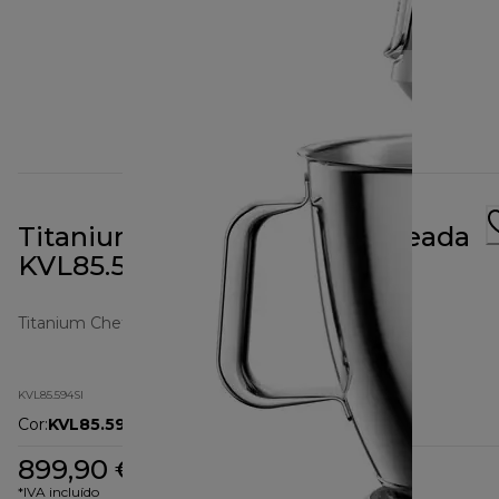
Titanium Chef Baker XL Prateada
KVL85.594SI
Titanium Chef Baker
KVL85.594SI
Cor
:
KVL85.594SI
899,90 €
*IVA incluído