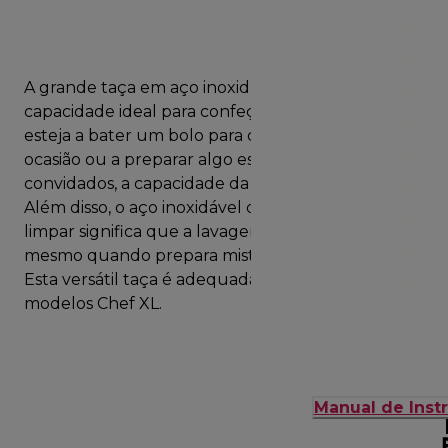
A grande taça em aço inoxidável de 6,7 L tem a
capacidade ideal para confeções maiores. Quer
esteja a bater um bolo para celebrar alguma
ocasião ou a preparar algo especial para receber
convidados, a capacidade da taça não vai desiludir.
Além disso, o aço inoxidável duradouro e fácil de
limpar significa que a lavagem é muito rápida,
mesmo quando prepara misturas mais pegajosas.
Esta versátil taça é adequada para todos os
modelos Chef XL.
Manual de Inst