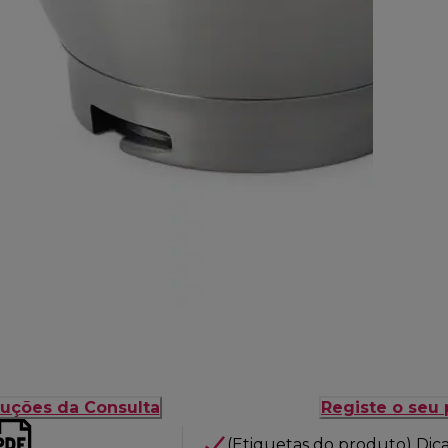
ruções da Consulta
Registe o seu
(Etiquetas do produto) Dic