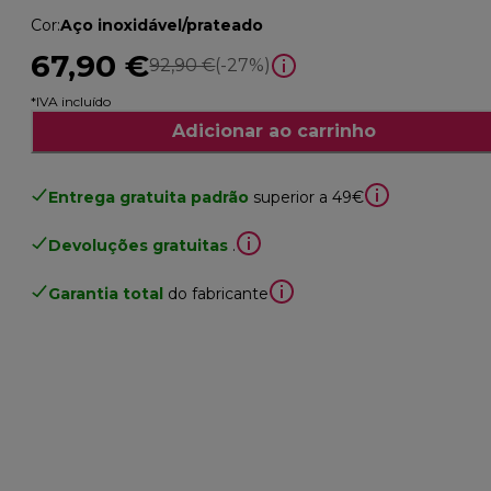
Cor
:
Aço inoxidável/prateado
67,90 €
preço original 92,90 €
92,90 €
(-27%)
*IVA incluído
Adicionar ao carrinho
Entrega gratuita padrão
superior a 49€
Devoluções gratuitas
.
Garantia total
do fabricante