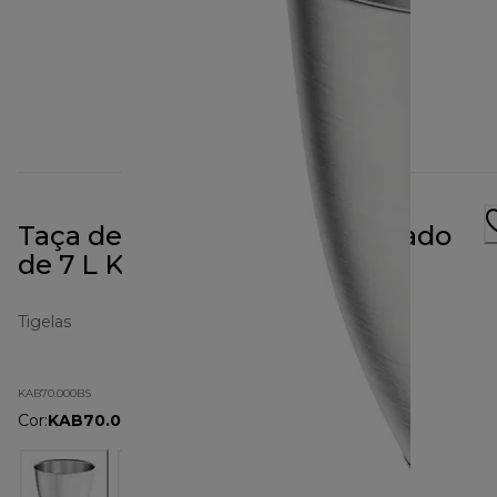
Taça de aço inoxidável escovado
de 7 L KAB70.000BS
Tigelas
KAB70.000BS
Cor
:
KAB70.000BS