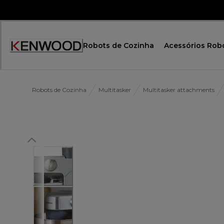
Skip
to
Content
Robots de Cozinha
Acessórios Rob
Robots de Cozinha
Multitasker
Multitasker attachments