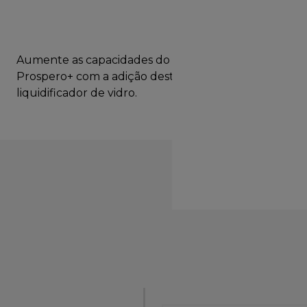
Aumente as capacidades do seu robot de cozinha
Prospero+ com a adição deste prático acessório de
liquidificador de vidro.