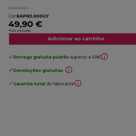
KAP60.000GY
Cor
:
KAP60.000GY
49,90 €
*IVA incluído
Adicionar ao carrinho
Entrega gratuita padrão
superior a 49€
Devoluções gratuitas
.
Garantia total
do fabricante