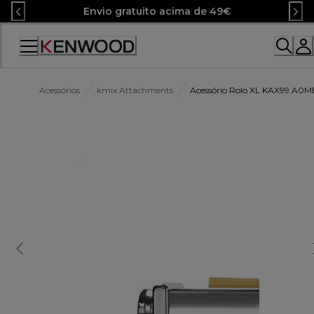
Skip
Envio gratuito acima de 49€
to
Content
Acessórios
kmix Attachments
Acessório Rolo XL KAX99.A0M