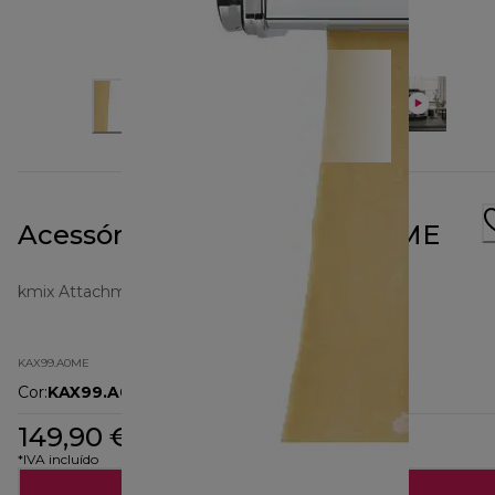
Acessório Rolo XL KAX99.A0ME
kmix Attachments
KAX99.A0ME
Cor
:
KAX99.A0ME
149,90 €
*IVA incluído
Adicionar ao carrinho