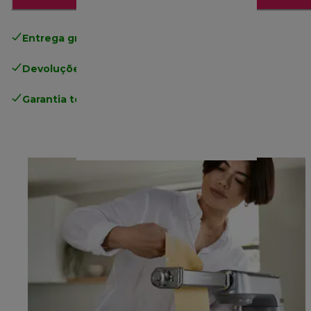
Entrega gratuita padrão
superior a 49€
Devoluções gratuitas
.
Garantia total
do fabricante