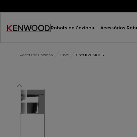
Skip
to
Content
Robots de Cozinha
Acessórios Rob
Robots de Cozinha
Chef
Chef KVC3100S