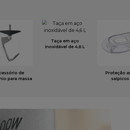
Taça em aço
inoxidável de 4,6 L
cessório de
Proteção a
nio para massa
salpicos