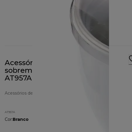
Acessório para taça para
sobremesas geladas Chef XL
AT957A Branco
Acessórios de preparação de alimentos
AT957A
Cor
:
Branco