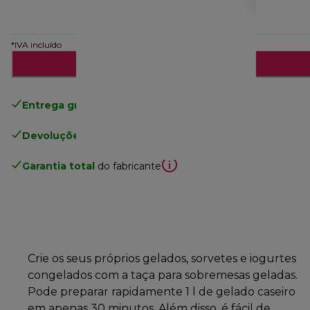
*IVA incluído
Notifica-me
Entrega gratuita padrão
superior a 49€
Devoluções gratuitas
.
Garantia total
do fabricante
Crie os seus próprios gelados, sorvetes e iogurtes
congelados com a taça para sobremesas geladas.
Pode preparar rapidamente 1 l de gelado caseiro
em apenas 30 minutos. Além disso, é fácil de