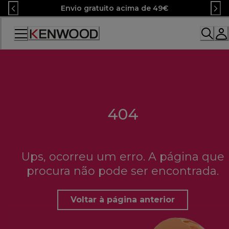
Skip
Envio gratuito acima de 49€
to
Content
404
Ups, ocorreu um erro. A página que
procura não pode ser encontrada.
Voltar à página anterior