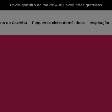
Envio gratuito acima de 49€
Devoluções gratuitas
ots de Cozinha
Pequenos eletrodomésticos
Inspiração