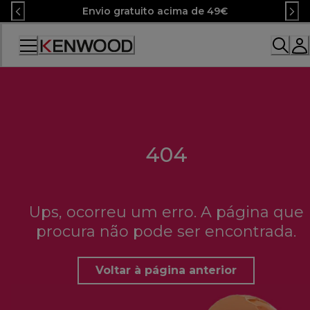
Skip
Envio gratuito acima de 49€
to
Content
404
Ups, ocorreu um erro. A página que
procura não pode ser encontrada.
Voltar à página anterior