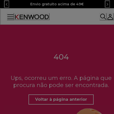
Skip
Envio gratuito acima de 49€
to
Content
404
Ups, ocorreu um erro. A página que
procura não pode ser encontrada.
Voltar à página anterior