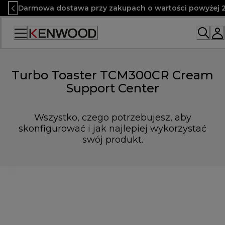
Skip
Darmowa dostawa przy zakupach o wartości powyżej 2
to
Content
Turbo Toaster TCM300CR Cream
Support Center
Wszystko, czego potrzebujesz, aby
skonfigurować i jak najlepiej wykorzystać
swój produkt.