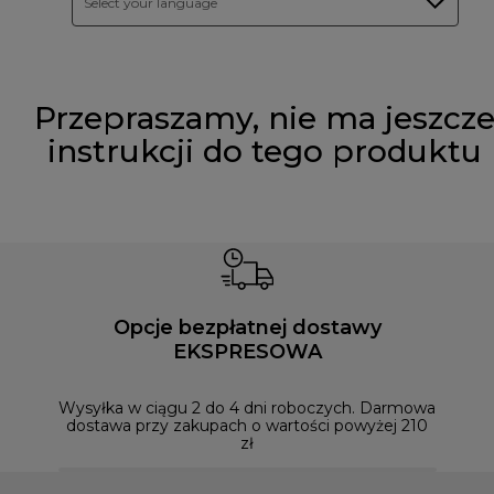
Select your language
Przepraszamy, nie ma jeszcz
instrukcji do tego produktu
Opcje bezpłatnej dostawy
EKSPRESOWA
Możesz
naszym
Wysyłka w ciągu 2 do 4 dni roboczych. Darmowa
dostawa przy zakupach o wartości powyżej 210
zł