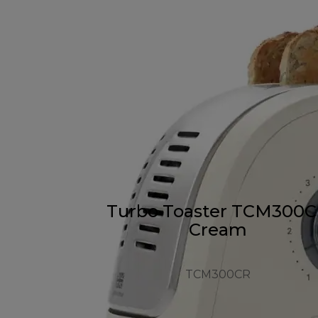
Turbo Toaster TCM300
Cream
TCM300CR