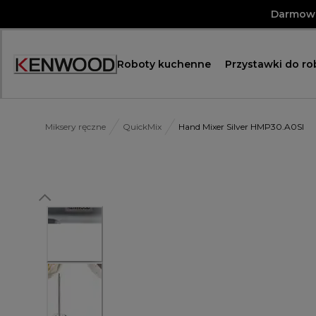
Skip
Darmowa
to
Content
Roboty kuchenne
Przystawki do r
Miksery ręczne
QuickMix
Hand Mixer Silver HMP30.A0SI