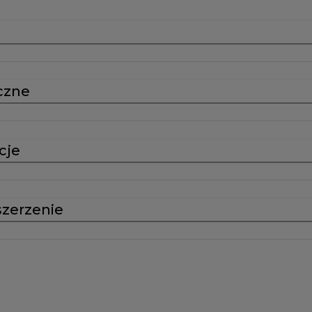
czne
cje
szerzenie