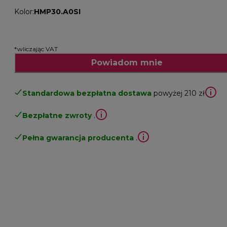
Kolor
:
HMP30.A0SI
*wliczając VAT
Powiadom mnie
Standardowa bezpłatna dostawa
powyżej 210 zł
Bezpłatne zwroty
.
Pełna gwarancja producenta
.