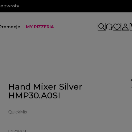
e zwroty
Promocje
MY PIZZERIA
Hand Mixer Silver
HMP30.A0SI
QuickMix
HMP30.A0SI