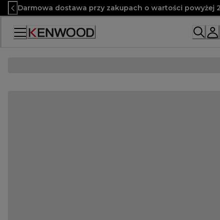
Skip
Darmowa dostawa przy zakupach o wartości powyżej 2
to
Content