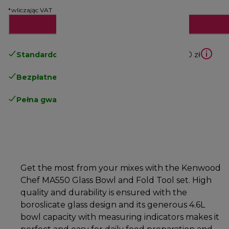
*wliczając VAT
Dodaj do koszyka
Standardowa bezpłatna dostawa
powyżej 210 zł
Bezpłatne zwroty
.
Pełna gwarancja producenta
.
Get the most from your mixes with the Kenwood
Chef MA550 Glass Bowl and Fold Tool set. High
quality and durability is ensured with the
boroslicate glass design and its generous 4.6L
bowl capacity with measuring indicators makes it