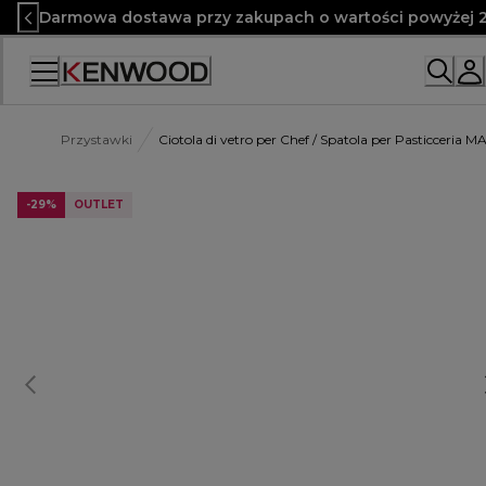
Skip
Darmowa dostawa przy zakupach o wartości powyżej 2
to
Content
Przystawki
Ciotola di vetro per Chef / Spatola per Pasticceria M
-29%
OUTLET