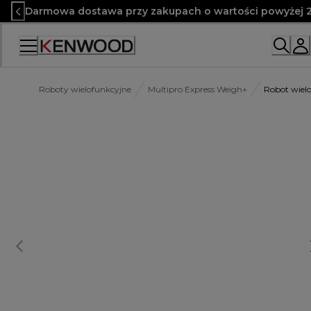
Skip
Darmowa dostawa przy zakupach o wartości powyżej 2
to
Content
Roboty wielofunkcyjne
Multipro Express Weigh+
Robot wiel