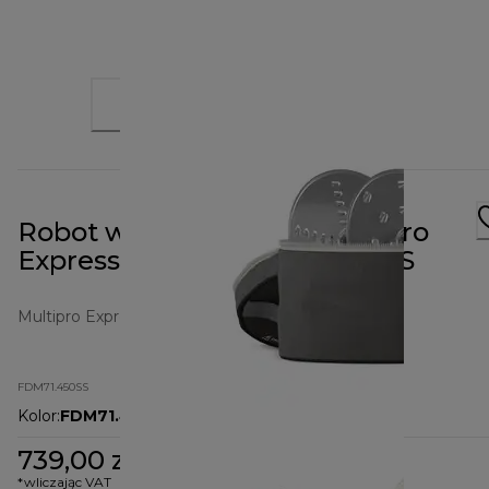
Robot wielofunkcyjny MultiPro
Express Weigh+ FDM71.450SS
Multipro Express Weigh+
FDM71.450SS
Kolor
:
FDM71.450SS
739,00 zł
*wliczając VAT