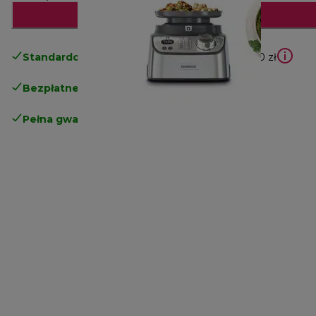
Dodaj do koszyka
Standardowa bezpłatna dostawa
powyżej 210 zł
Bezpłatne zwroty
.
Pełna gwarancja producenta
.