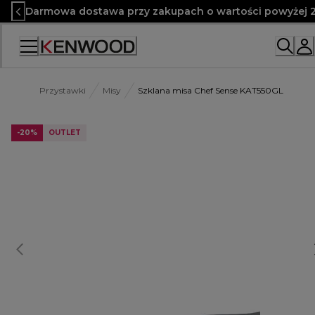
Skip
Darmowa dostawa przy zakupach o wartości powyżej 2
to
Content
Przystawki
Misy
Szklana misa Chef Sense KAT550GL
-20%
OUTLET