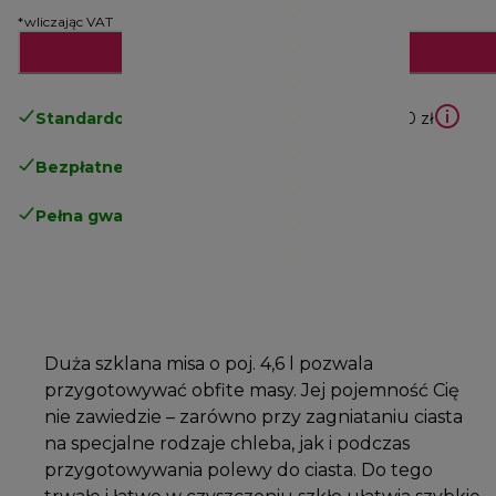
*wliczając VAT
Dodaj do koszyka
Standardowa bezpłatna dostawa
powyżej 210 zł
Bezpłatne zwroty
.
Pełna gwarancja producenta
.
Duża szklana misa o poj. 4,6 l pozwala
przygotowywać obfite masy. Jej pojemność Cię
nie zawiedzie – zarówno przy zagniataniu ciasta
na specjalne rodzaje chleba, jak i podczas
przygotowywania polewy do ciasta. Do tego