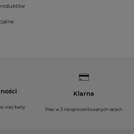
produktów
cjalne
ności
Klarna
e oraz karty
Płać w 3 nieoprocentowanych ratach