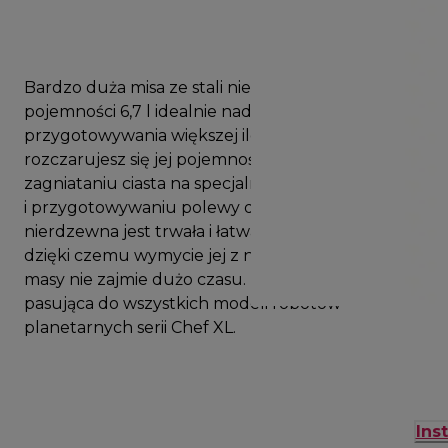
Bardzo duża misa ze stali nierdzewnej o
pojemności 6,7 l idealnie nadaje się do
przygotowywania większej ilości wypieków. Nie
rozczarujesz się jej pojemnością – zarówno przy
zagniataniu ciasta na specjalne rodzaje chleba, jak
i przygotowywaniu polewy do ciasta. Ponadto stal
nierdzewna jest trwała i łatwa w czyszczeniu,
dzięki czemu wymycie jej z nawet najgęstszej
masy nie zajmie dużo czasu. Uniwersalna misa
pasująca do wszystkich modeli robotów
planetarnych serii Chef XL.
Ins