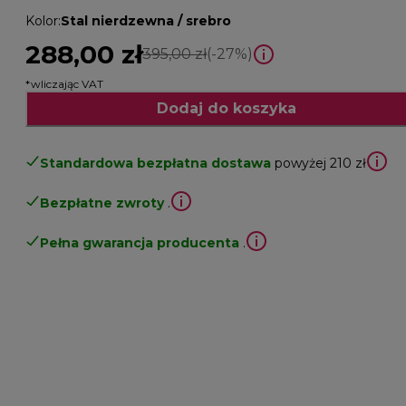
Kolor
:
Stal nierdzewna / srebro
288,00 zł
cena oryginalna 395,00 zł
395,00 zł
(-27%)
*wliczając VAT
Dodaj do koszyka
Standardowa bezpłatna dostawa
powyżej 210 zł
Bezpłatne zwroty
.
Pełna gwarancja producenta
.