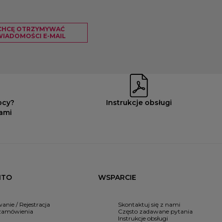
CHCĘ OTRZYMYWAĆ
IADOMOŚCI E-MAIL
ocy?
Instrukcje obsługi
nami
NTO
WSPARCIE
anie / Rejestracja
Skontaktuj się z nami
zamówienia
Często zadawane pytania
Instrukcje obsługi