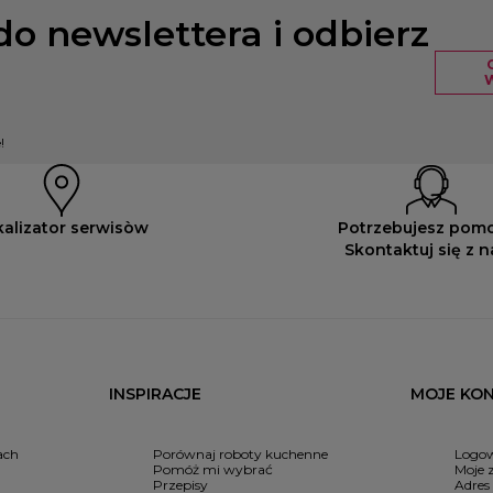
 do newslettera i odbierz
W
!
kalizator serwisòw
Potrzebujesz pom
Skontaktuj się z 
INSPIRACJE
MOJE KO
ach
Porównaj roboty kuchenne
Logow
Pomóż mi wybrać
Moje 
Przepisy
Adres