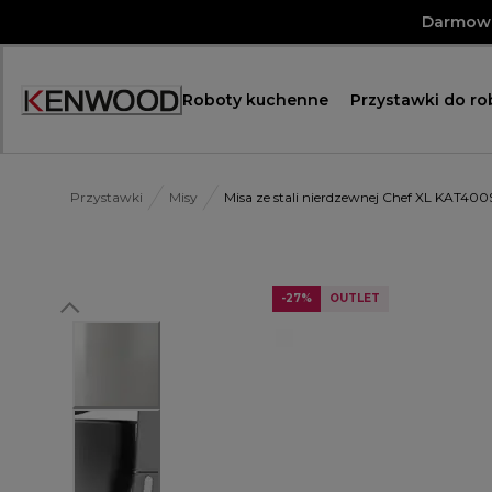
Skip
Darmowa
to
Content
Roboty kuchenne
Przystawki do r
Przystawki
Misy
Misa ze stali nierdzewnej Chef XL KAT400
-27%
OUTLET