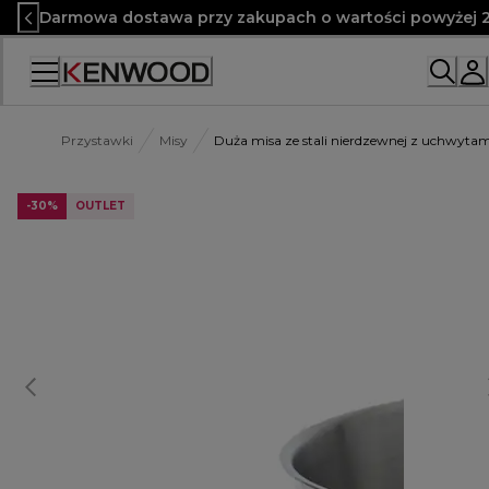
Skip
Darmowa dostawa przy zakupach o wartości powyżej 2
to
Content
Przystawki
Misy
Duża misa ze stali nierdzewnej z uchwyta
-30%
OUTLET