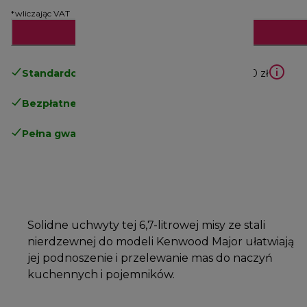
*wliczając VAT
Dodaj do koszyka
Standardowa bezpłatna dostawa
powyżej 210 zł
Bezpłatne zwroty
.
Pełna gwarancja producenta
.
Solidne uchwyty tej 6,7-litrowej misy ze stali
nierdzewnej do modeli Kenwood Major ułatwiają
jej podnoszenie i przelewanie mas do naczyń
kuchennych i pojemników.