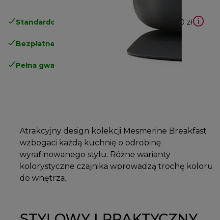
Standardowa bezpłatna dostawa
powyżej 210 zł
Bezpłatne zwroty
.
Pełna gwarancja producenta
.
Atrakcyjny design kolekcji Mesmerine Breakfast
wzbogaci każdą kuchnię o odrobinę
wyrafinowanego stylu. Różne warianty
kolorystyczne czajnika wprowadzą trochę koloru
do wnętrza.
STYLOWY I PRAKTYCZNY