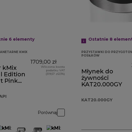
tnie 6
elementy
Ostatnie 8
elemen
ANETARNE KMIX
PRZYSTAWKI DO PRZYGOTO
POSIŁKÓW
1709,00 zł
r kMix
Wliczona kwota
Młynek do
podatku VAT
l Edition
(319,57 zł23%)
żywności
t Pink
KAT20.000GY
60API
API
KAT20.000GY
Porównaj