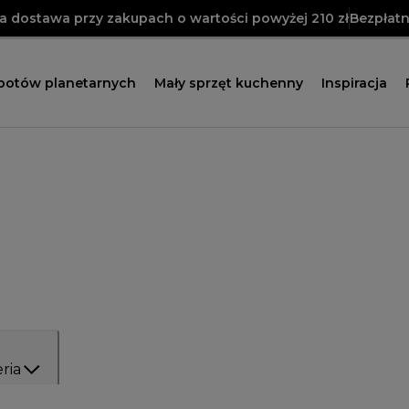
 dostawa przy zakupach o wartości powyżej 210 zł
Bezpłatn
obotów planetarnych
Mały sprzęt kuchenny
Inspiracja
ria