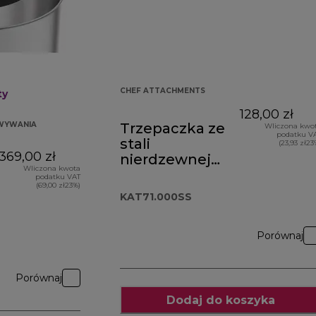
CHEF ATTACHMENTS
ty
128,00 zł
WYWANIA
Trzepaczka ze
Wliczona kwo
podatku V
stali
(23,93 zł23
369,00 zł
nierdzewnej
Wliczona kwota
Chef XL
podatku VAT
(69,00 zł23%)
KAT71.000SS
KAT71.000SS
Porównaj
Porównaj
Dodaj do koszyka