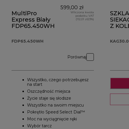
599,00 zł
MultiPro
SZKLA
Wliczona kwota
podatku VAT
Express Biały
SIEKA
(112,01 zł23%)
FDP65.450WH
Z KOL
KAG30
FDP65.450WH
KAG30.
Porównaj
Wszystko, czego potrzebujesz
na start
Oszczędność miejsca
Życie staje się słodsze
Wszystko na swoim miejscu
Pokrętło Speed Select Dial™
Moc na wyciągnięcie ręki
Wybór tarcz