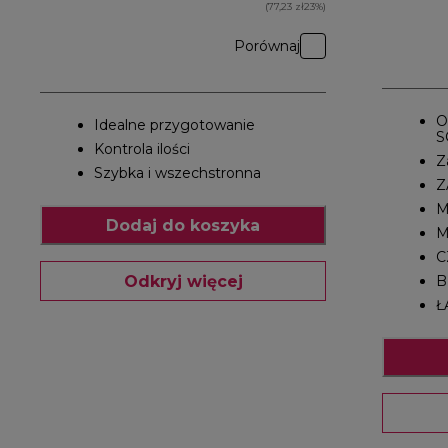
(77,23 zł23%)
Porównaj
O
Idealne przygotowanie
S
Kontrola ilości
Z
Szybka i wszechstronna
Z
M
Dodaj do koszyka
M
C
Odkryj więcej
B
Ł