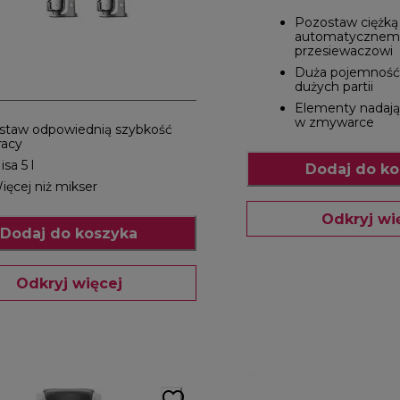
Pozostaw ciężką
automatycznem
przesiewaczowi
Duża pojemność,
dużych partii
Elementy nadają
w zmywarce
staw odpowiednią szybkość
racy
isa 5 l
Dodaj do ko
ięcej niż mikser
Odkryj wi
Dodaj do koszyka
Odkryj więcej