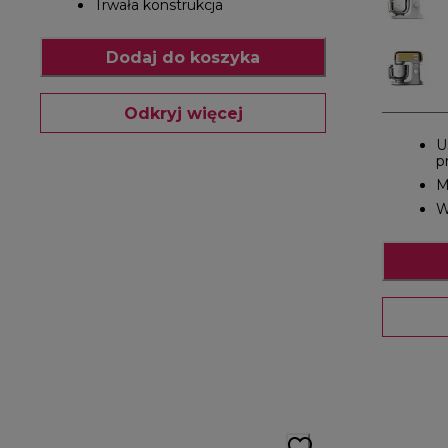
Trwała konstrukcja
Dodaj do koszyka
Odkryj więcej
U
p
M
W