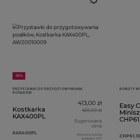
-10%
PRZYSTAWKI DO PRZYGOTOWYWANIA
ROBOTY W
POSIŁKÓW
413,00 zł
Easy 
Kostkarka
459,00 zł
Minis
KAX400PL
CHP61
Sugerowana
cena
KAX400PL
Wliczona kwota
cena oryginalna
CHP61.
podatku VAT