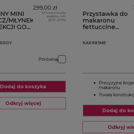
299,00 zł
NY MINI
Przystawka do
Wliczona kwota
podatku VAT
CZ/MŁYNEK
makaronu
(55,91 zł23%)
EKCJI GO
fettuccine
.000GY
KAX981ME
000GY
KAX981ME
Porównaj
Precyzyjne kroje
Dodaj do koszyka
makaronu
Trwała konstrukc
Odkryj więcej
Dodaj do ko
Odkryj wi