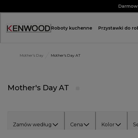
Skip
Darmowa
to
Content
Roboty kuchenne
Przystawki do r
Mother's Day
Mother's Day AT
Mother's Day AT
Zamów według
Cena
Kolor
Se