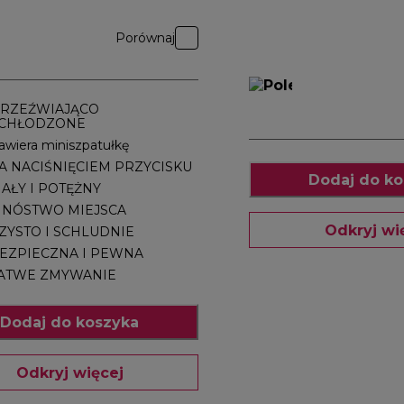
litrów
KAB50.000BS
Porównaj
RZEŹWIAJĄCO
CHŁODZONE
awiera miniszpatułkę
A NACIŚNIĘCIEM PRZYCISKU
Dodaj do ko
AŁY I POTĘŻNY
NÓSTWO MIEJSCA
Odkryj wi
ZYSTO I SCHLUDNIE
EZPIECZNA I PEWNA
ATWE ZMYWANIE
Dodaj do koszyka
Odkryj więcej