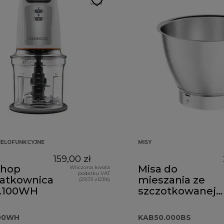
IELOFUNKCYJNE
MISY
159,00 zł
Chop
Misa do
Wliczona kwota
podatku VAT
zatkownica
mieszania ze
(29,73 zł23%)
.100WH
szczotkowanej
stali
nierdzewnej 5
 459,00 zł
100WH
KAB50.000BS