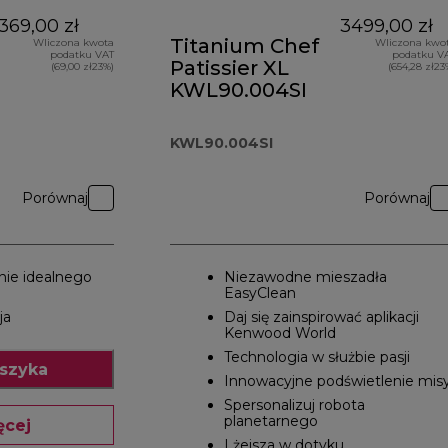
369,00 zł
3499,00 zł
Titanium Chef
Wliczona kwota
Wliczona kwo
podatku VAT
podatku V
Patissier XL
(69,00 zł23%)
(654,28 zł23
KWL90.004SI
KWL90.004SI
Porównaj
Porównaj
nie idealnego
Niezawodne mieszadła
EasyClean
ja
Daj się zainspirować aplikacji
Kenwood World
Technologia w służbie pasji
szyka
Innowacyjne podświetlenie mis
Spersonalizuj robota
planetarnego
ęcej
Lżejsza w dotyku