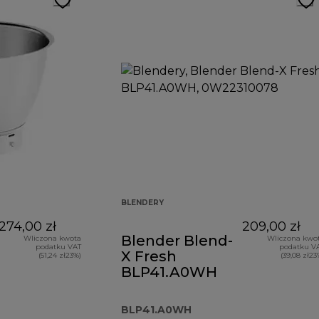
BLENDERY
274,00 zł
209,00 zł
Blender Blend-
Wliczona kwota
Wliczona kwo
podatku VAT
podatku V
X Fresh
(51,24 zł23%)
(39,08 zł23
BLP41.A0WH
BLP41.A0WH