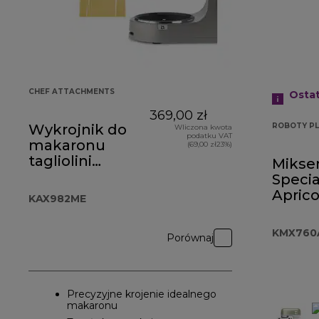
CHEF ATTACHMENTS
Osta
369,00 zł
Wykrojnik do
ROBOTY PL
Wliczona kwota
podatku VAT
makaronu
(69,00 zł23%)
tagliolini
Mikse
KAX982ME
Specia
Aprico
KAX982ME
KMX7
KMX760
Porównaj
Precyzyjne krojenie idealnego
makaronu