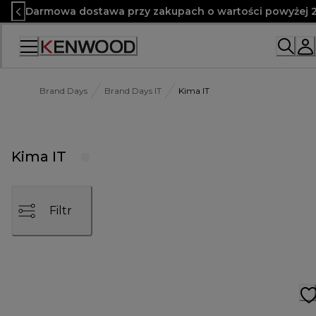
Skip
Darmowa dostawa przy zakupach o wartości powyżej 2
to
Content
Brand Days
Brand Days IT
Kima IT
Kima IT
Filtr