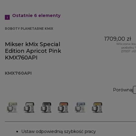
Ostatnie 6
elementy
ROBOTY PLANETARNE KMIX
1709,00 zł
Mikser kMix Special
Wliczona kw
podatku 
Edition Apricot Pink
(319,57 zł
KMX760API
KMX760API
Porównaj
Ustaw odpowiednią szybkość pracy