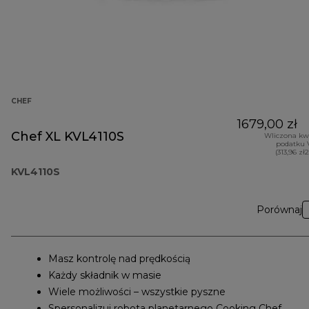
CHEF
1679,00 zł
Chef XL KVL4110S
Wliczona kw
podatku 
(313,96 zł
KVL4110S
Porównaj
Masz kontrolę nad prędkością
Każdy składnik w masie
Wiele możliwości – wszystkie pyszne
Spersonalizuj robota planetarnego Cooking Chef