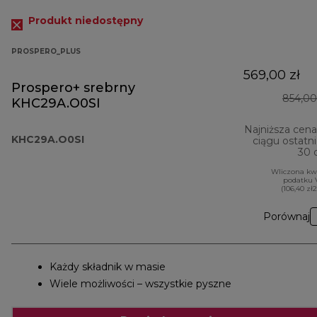
Produkt niedostępny
PROSPERO_PLUS
569,00 zł
Prospero+ srebrny
854,00
KHC29A.O0SI
Najniższa cen
KHC29A.O0SI
ciągu ostatn
30 
Wliczona kw
podatku 
(106,40 zł
Porównaj
Każdy składnik w masie
Wiele możliwości – wszystkie pyszne