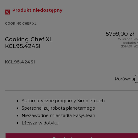
Produkt niedostępny
COOKING CHEF XL
5799,00 zł
Cooking Chef XL
Wliczona kw
podatku 
KCL95.424SI
(1084,37 zł
KCL95.424SI
Porównaj
Automatyczne programy SimpleTouch
Spersonalizuj robota planetarnego
Niezawodne mieszadła EasyClean
Lżejsza w dotyku