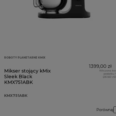
ROBOTY PLANETARNE KMIX
1399,00 zł
Mikser stojący kMix
Wliczona kw
podatku 
Sleek Black
(261,60 zł
KMX751ABK
KMX751ABK
Porównaj