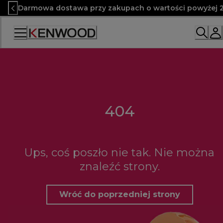
Skip
Darmowa dostawa przy zakupach o wartości powyżej 2
to
Content
404
Ups, coś poszło nie tak. Nie można
znaleźć strony.
Wróć do poprzedniej strony