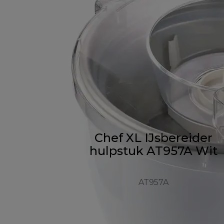
Chef XL IJsbereider
hulpstuk AT957A Wit
AT957A