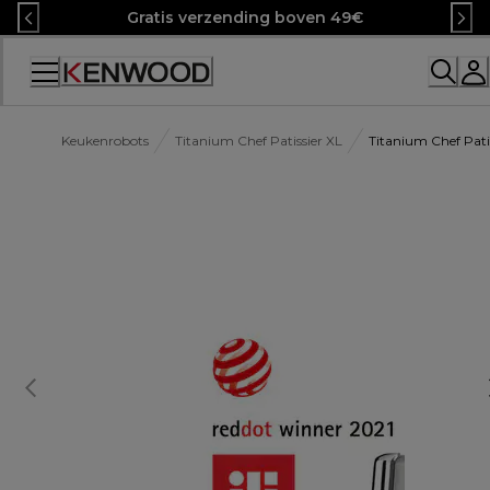
Skip
Gratis verzending boven 49€
to
Content
Accessibility
Statement
Keukenrobots
Titanium Chef Patissier XL
Titanium Chef Pat