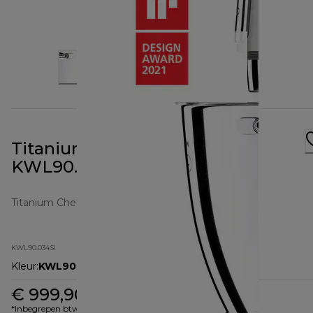
Titanium Chef Patissier XL
KWL90.034SI
Titanium Chef Patissier XL
KWL90.034SI
Kleur
:
KWL90.034SI
€ 999,90
*Inbegrepen btw