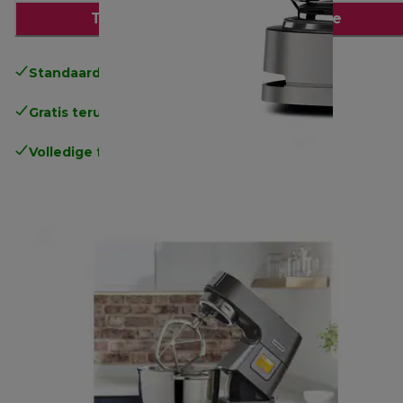
Toevoegen aan winkelwagentje
Standaard gratis verzending
vanaf € 49
Gratis terugsturen
.
Volledige fabrieksgarantie
.