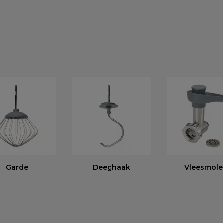
Garde
Deeghaak
Vleesmol