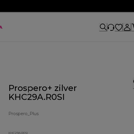
A
Prospero+ zilver
KHC29A.R0SI
Prospero_Plus
KHC29A.R0SI