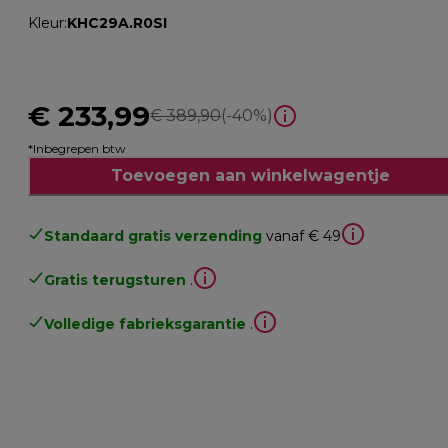
Kleur
:
KHC29A.R0SI
€ 233,99
originele prijs € 389,90
€ 389,90
(-40%)
*Inbegrepen btw
Toevoegen aan winkelwagentje
Standaard gratis verzending
vanaf € 49
Gratis terugsturen
.
Volledige fabrieksgarantie
.