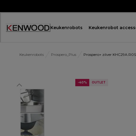
Skip
to
Content
Keukenrobots
Keukenrobot access
Accessibility
Statement
Keukenrobots
Prospero_Plus
Prospero+ zilver KHC29A.R0S
-40%
OUTLET