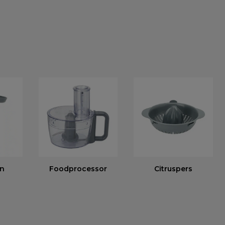
en
Foodprocessor
Citruspers