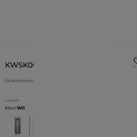
KWSK001 Zachte spatel
Keukenbenodigdheden
KWSK001
Kleur
:
Wit