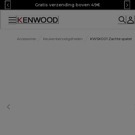
Skip
Gratis verzending boven 49€
to
Content
Accessibility
Statement
Accessoires
Keukenbenodigdheden
KWSK001 Zachte spatel