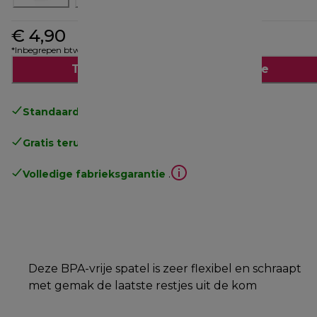
€ 4,90
*Inbegrepen btw
Toevoegen aan winkelwagentje
Standaard gratis verzending
vanaf € 49
Gratis terugsturen
.
Volledige fabrieksgarantie
.
Deze BPA-vrije spatel is zeer flexibel en schraapt
met gemak de laatste restjes uit de kom