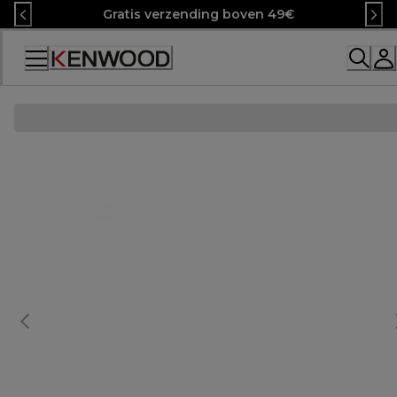
Skip
Gratis verzending boven 49€
to
Content
Accessibility
Statement