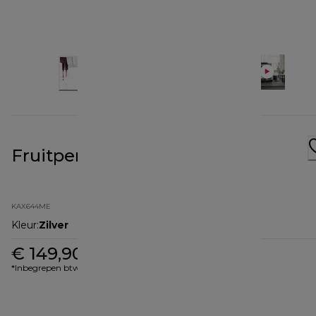
Fruitpers KAX644ME
KAX644ME
Kleur
:
Zilver
€ 149,90
*Inbegrepen btw