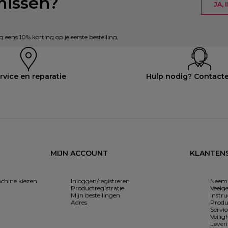
missen?
JA,
eens 10% korting op je eerste bestelling.
rvice en reparatie
Hulp nodig? Contact
MIJN ACCOUNT
KLANTENS
chine kiezen
Inloggen/registreren
Neem 
Productregistratie
Veelg
Mijn bestellingen
Instr
Adres
Produ
Servi
Veilig
Lever