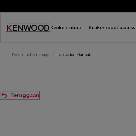
Skip
to
Content
Keukenrobots
Keukenrobot access
Accessibility
Statement
Return to homepage
Instruction Manuals
Teruggaan