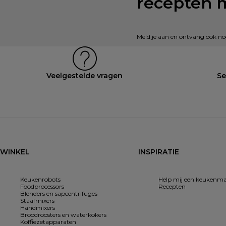
recepten 
Meld je aan en ontvang ook nog 
Veelgestelde vragen
Se
WINKEL
INSPIRATIE
Keukenrobots
Help mij een keukenma
Foodprocessors
Recepten
Blenders en sapcentrifuges
Staafmixers
Handmixers
Broodroosters en waterkokers
Koffiezetapparaten