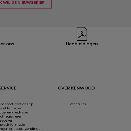
 IK WIL DE NIEUWSBRIEF
eer ons
Handleidingen
ERVICE
OVER KENWOOD
contact met ons op
Vacatures
estelde vragen
uctiehandleidingen
ct registreren
cezoeker
heidsinformatie
ingen en retourzendingen