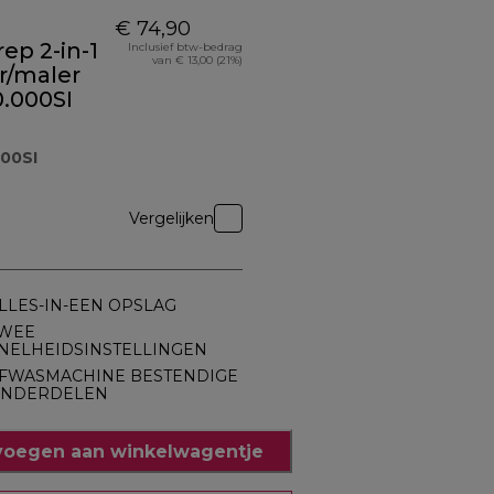
€ 74,90
ep 2-in-1
Inclusief btw-bedrag
van € 13,00 (21%)
r/maler
.000SI
00SI
Vergelijken
LLES-IN-EEN OPSLAG
WEE
NELHEIDSINSTELLINGEN
FWASMACHINE BESTENDIGE
NDERDELEN
oegen aan winkelwagentje