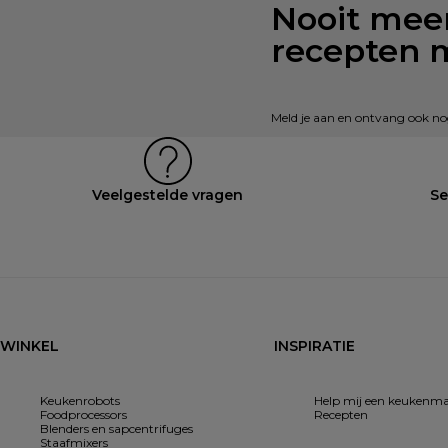
Nooit meer
recepten 
Meld je aan en ontvang ook nog 
Veelgestelde vragen
Se
WINKEL
INSPIRATIE
Keukenrobots
Help mij een keukenma
Foodprocessors
Recepten
Blenders en sapcentrifuges
Staafmixers