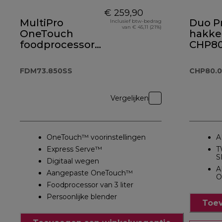
€ 259,90
MultiPro
Duo Pr
Inclusief btw-bedrag
van € 45,11 (21%)
OneTouch
hakke
foodprocessor
CHP80
en blender
FDM73.850SS
FDM73.850SS
CHP80.0
Vergelijken
OneTouch™ voorinstellingen
A
Express Serve™
T
S
Digitaal wegen
A
Aangepaste OneTouch™
O
Foodprocessor van 3 liter
Persoonlijke blender
Toev