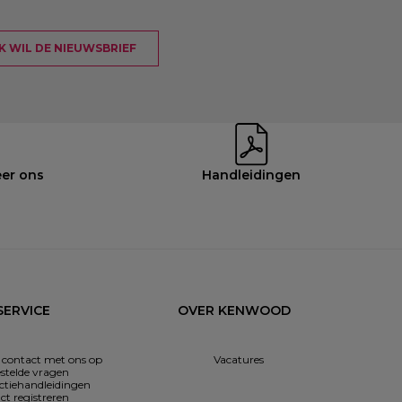
 IK WIL DE NIEUWSBRIEF
eer ons
Handleidingen
ERVICE
OVER KENWOOD
contact met ons op
Vacatures
estelde vragen
uctiehandleidingen
ct registreren