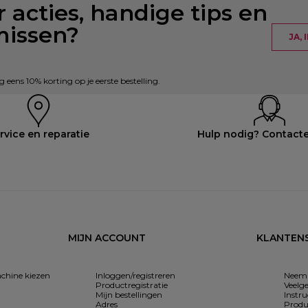
 acties, handige tips en
missen?
JA,
eens 10% korting op je eerste bestelling.
rvice en reparatie
Hulp nodig? Contact
MIJN ACCOUNT
KLANTENS
chine kiezen
Inloggen/registreren
Neem 
Productregistratie
Veelg
Mijn bestellingen
Instr
Adres
Produ