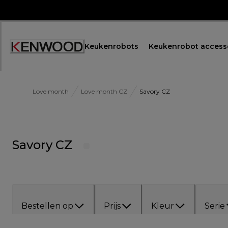
Skip
to
Content
Keukenrobots
Keukenrobot access
Accessibility
Statement
Love month
Love month CZ
Savory CZ
Savory CZ
Bestellen op
Prijs
Kleur
Serie