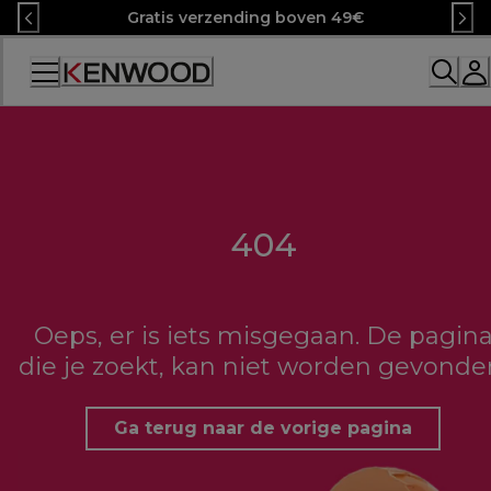
Skip
Gratis verzending boven 49€
to
Content
Accessibility
Statement
404
Oeps, er is iets misgegaan. De pagin
die je zoekt, kan niet worden gevonde
Ga terug naar de vorige pagina