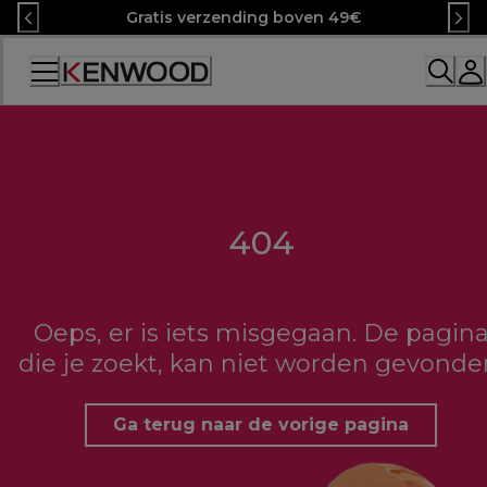
Skip
Gratis verzending boven 49€
to
Content
Accessibility
Statement
404
Oeps, er is iets misgegaan. De pagin
die je zoekt, kan niet worden gevonde
Ga terug naar de vorige pagina