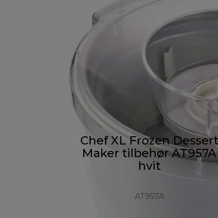
Chef XL Frozen Desser
Maker tilbehør AT957A
hvit
AT957A