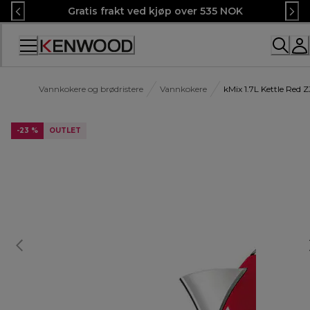
Skip
Gratis frakt ved kjøp over 535 NOK
to
Content
Vannkokere og brødristere
Vannkokere
kMix 1.7L Kettle Red
-23 %
OUTLET