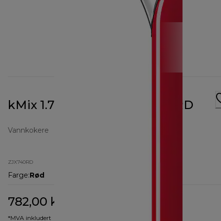
kMix 1.7L Kettle Red ZJX740RD
Vannkokere
ZJX740RD
Farge
:
Rød
782,00 kr
opprinnelig pris 1 012,50 kr
1 012,50 kr
(-23 %)
*MVA inkludert