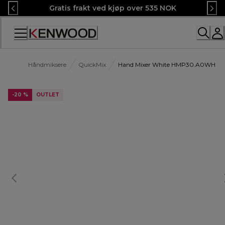
Skip
Gratis frakt ved kjøp over 535 NOK
to
Content
Håndmiksere
QuickMix
Hand Mixer White HMP30.A0WH
-20 %
OUTLET