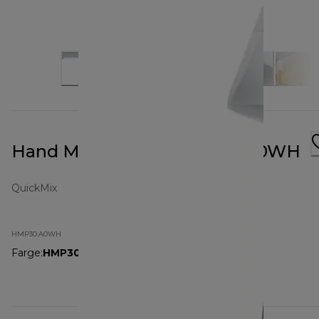
Hand Mixer White HMP30.A0WH
QuickMix
HMP30.A0WH
Farge
:
HMP30.A0WH