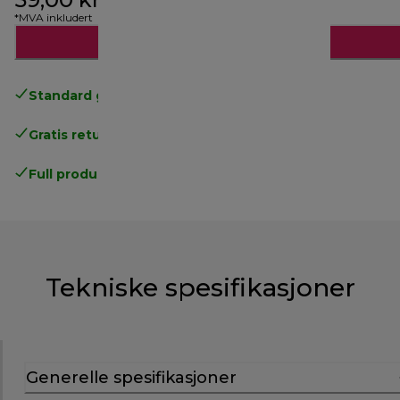
*MVA inkludert
Legg til i handlekurven
Standard gratis levering
over 535 NOK
Gratis retur
.
Full produsentgaranti
.
Tekniske spesifikasjoner
Generelle spesifikasjoner