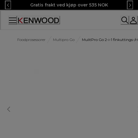
Skip
Gratis frakt ved kjøp over 535 NOK
to
Content
Foodprosessorer
Multipro Go
MulitPro Go 2-i-1 finkuttings-