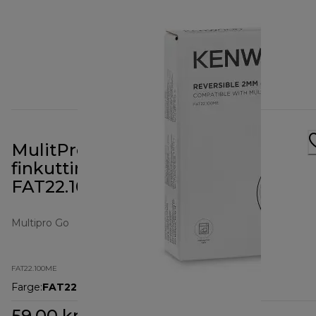
MulitPro Go 2-i-1
finkuttings-/riveskive
FAT22.100ME
Multipro Go
FAT22.100ME
Farge
:
FAT22.100ME
59,00 kr