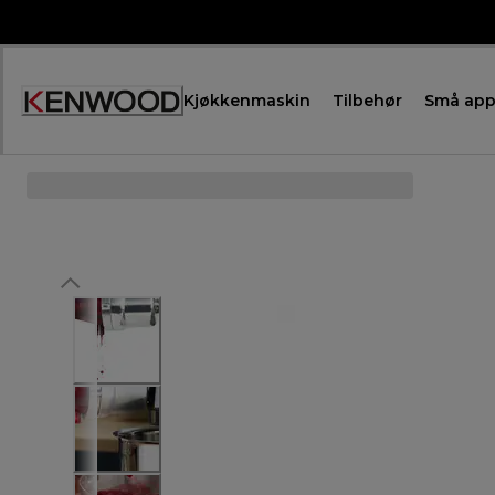
Skip
to
Content
Kjøkkenmaskin
Tilbehør
Små app