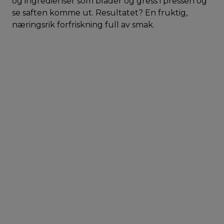
og ingredienser som blader og gress i pressen og
se saften komme ut. Resultatet? En fruktig,
næringsrik forfriskning full av smak.