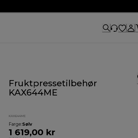
Fruktpressetilbehør
KAX644ME
KAX644ME
Farge
:
Sølv
1 619,00 kr