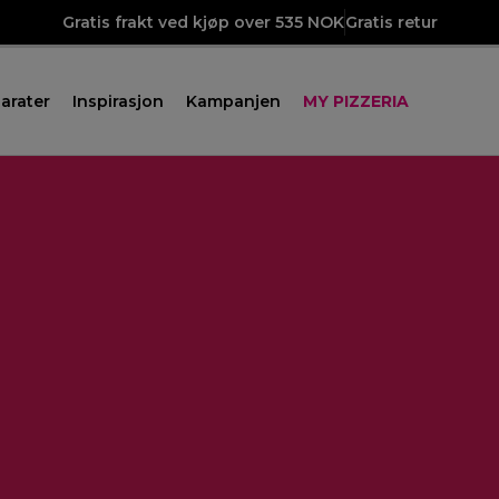
Gratis frakt ved kjøp over 535 NOK
Gratis retur
arater
Inspirasjon
Kampanjen
MY PIZZERIA