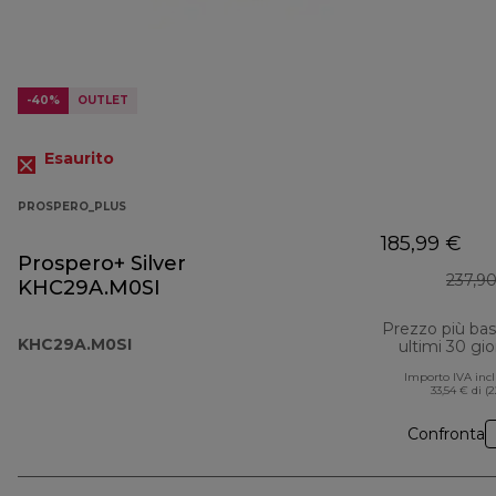
-40%
OUTLET
Esaurito
PROSPERO_PLUS
185,99 €
Prospero+ Silver
237,9
KHC29A.M0SI
Prezzo più ba
KHC29A.M0SI
ultimi 30 gio
Importo IVA inc
33,54 € di (
Confronta