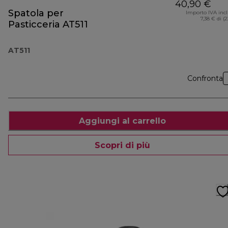
40,90 €
Spatola per
Importo IVA inc
7,38 € di (
Pasticceria AT511
AT511
Confronta
Aggiungi al carrello
Scopri di più