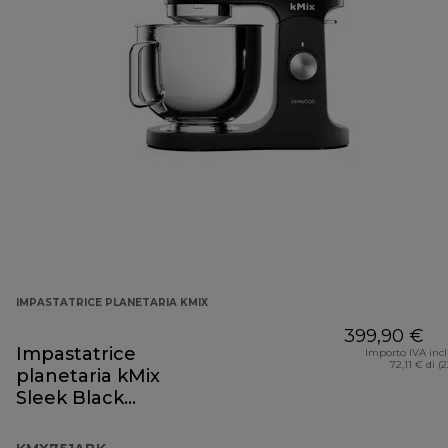
IMPASTATRICE PLANETARIA KMIX
399,90 €
Impastatrice
Importo IVA inc
72,11 € di (
planetaria kMix
Sleek Black
KMX751ABK