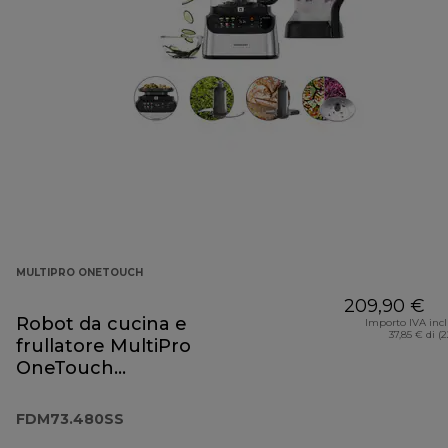
MULTIPRO ONETOUCH
209,90 €
Robot da cucina e
Importo IVA inc
37,85 € di (
frullatore MultiPro
OneTouch
FDM73.480SS
FDM73.480SS