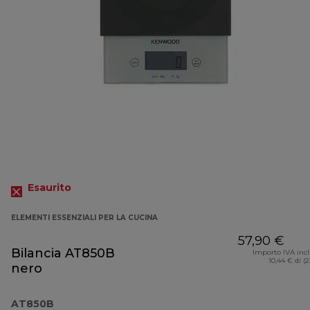
Esaurito
ELEMENTI ESSENZIALI PER LA CUCINA
57,90 €
Bilancia AT850B
Importo IVA inc
10,44 € di (
nero
AT850B