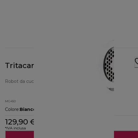
Tritacarne PRO 1400
Robot da cucina
MG450
Colore
:
Bianco
129,90 €
*IVA inclusa
Aggiungi al carrello