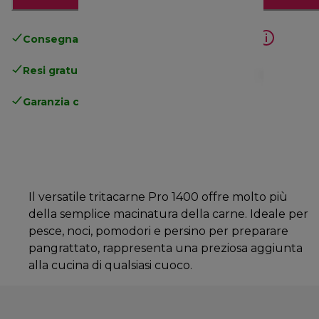
Consegna gratuita standard
superiore a 49€
Resi gratuiti
.
Garanzia completa
del produttore
Il versatile tritacarne Pro 1400 offre molto più
della semplice macinatura della carne. Ideale per
pesce, noci, pomodori e persino per preparare
pangrattato, rappresenta una preziosa aggiunta
alla cucina di qualsiasi cuoco.