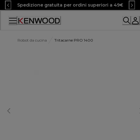
Skip
Spedizione gratuita per ordini superiori a 49€
to
Content
Accessibility
Statement
Robot da cucina
Tritacarne PRO 1400