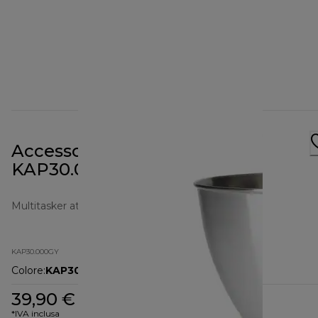
Accessorio tritatutto
KAP30.000GY per Prospero+
Multitasker attachments
KAP30.000GY
Colore
:
KAP30.000GY
39,90 €
*IVA inclusa