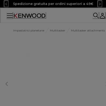
Skip
Spedizione gratuita per ordini superiori a 49€
to
Content
Accessibility
Statement
Impastatrici planetarie
Multitasker
Multitasker attachments