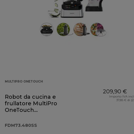
MULTIPRO ONETOUCH
209,90 €
Robot da cucina e
Importo IVA inc
37,85 € di (
frullatore MultiPro
OneTouch
FDM73.480SS
FDM73.480SS