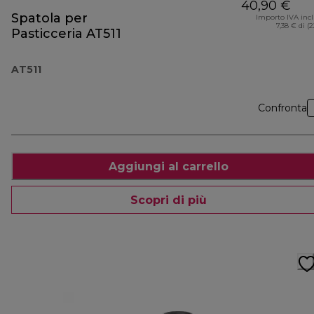
40,90 €
Spatola per
Importo IVA inc
7,38 € di (
Pasticceria AT511
AT511
Confronta
Aggiungi al carrello
Scopri di più