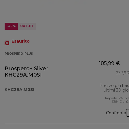
-40%
OUTLET
Esaurito
PROSPERO_PLUS
185,99 €
Prospero+ Silver
237,9
KHC29A.M0SI
Prezzo più ba
KHC29A.M0SI
ultimi 30 gio
Importo IVA inc
33,54 € di (
Confronta