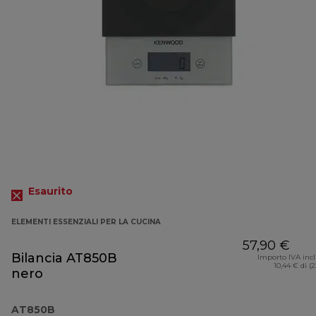
Esaurito
ELEMENTI ESSENZIALI PER LA CUCINA
57,90 €
Bilancia AT850B
Importo IVA inc
10,44 € di (
nero
AT850B