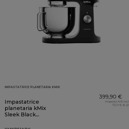
IMPASTATRICE PLANETARIA KMIX
399,90 €
Impastatrice
Importo IVA inc
72,11 € di (
planetaria kMix
Sleek Black
KMX751ABK