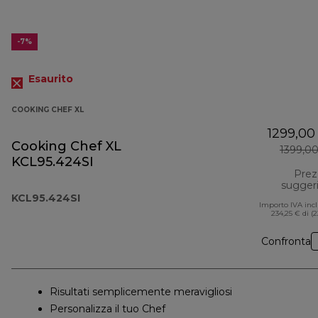
-7%
Esaurito
COOKING CHEF XL
1299,00
Cooking Chef XL
1399,0
KCL95.424SI
Prez
sugger
KCL95.424SI
Importo IVA inc
234,25 € di (
Confronta
Risultati semplicemente meravigliosi
Personalizza il tuo Chef