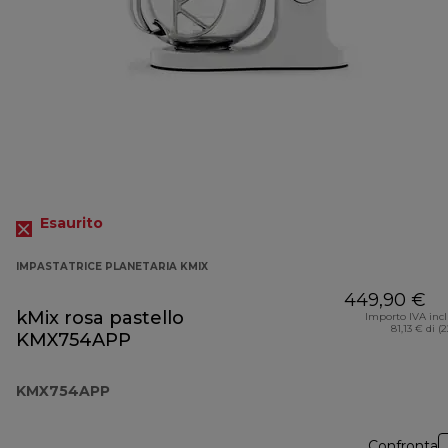
Esaurito
IMPASTATRICE PLANETARIA KMIX
449,90 €
kMix rosa pastello
Importo IVA inc
81,13 € di (
KMX754APP
KMX754APP
Confronta