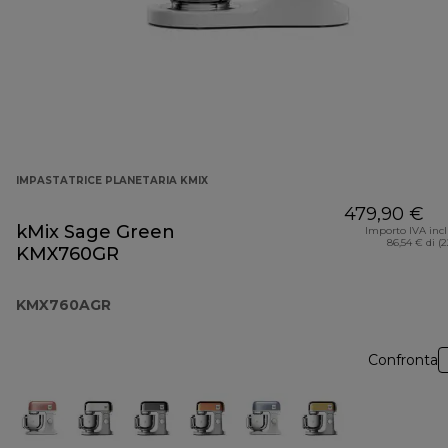
IMPASTATRICE PLANETARIA KMIX
479,90 €
kMix Sage Green
Importo IVA inc
86,54 € di (
KMX760GR
KMX760AGR
Confronta