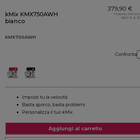
379,90 €
kMix KMX750AWH
Importo IVA inc
68,51 € di (
bianco
KMX750AWH
Confronta
Imposti tu la velocità
Basta sporco, basta problemi
Personalizza il tuo kMix
Aggiungi al carrello