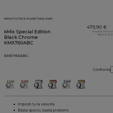
IMPASTATRICE PLANETARIA KMIX
479,90 €
kMix Special Edition
Importo IVA inc
86,54 € di (
Black Chrome
KMX760ABC
KMX760ABC
Confronta
Imposti tu la velocità
Basta sporco, basta problemi