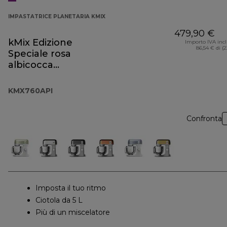
IMPASTATRICE PLANETARIA KMIX
479,90 €
kMix Edizione
Importo IVA inc
86,54 € di (
Speciale rosa
albicocca
KMX760API
KMX760API
Confronta
Imposta il tuo ritmo
Ciotola da 5 L
Più di un miscelatore