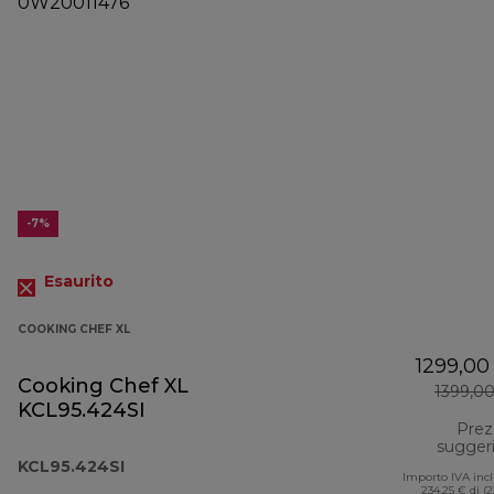
-7%
Esaurito
COOKING CHEF XL
1299,00
Cooking Chef XL
1399,0
KCL95.424SI
Prez
sugger
KCL95.424SI
Importo IVA inc
234,25 € di (