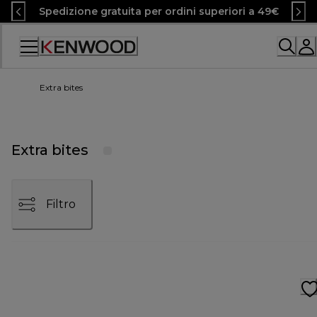
Skip
Spedizione gratuita per ordini superiori a 49€
to
Content
Accessibility
Statement
Extra bites
Extra bites
Filtro