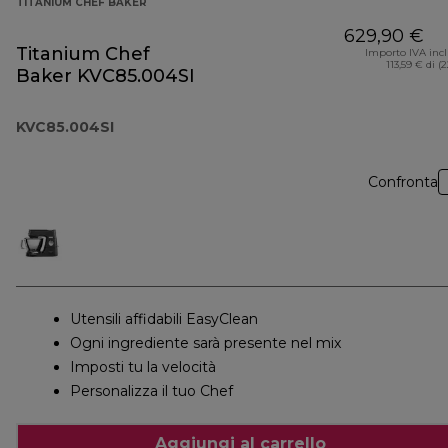
TITANIUM CHEF BAKER
629,90 €
Titanium Chef
Importo IVA inc
113,59 € di (
Baker KVC85.004SI
KVC85.004SI
Confronta
Utensili affidabili EasyClean
Ogni ingrediente sarà presente nel mix
Imposti tu la velocità
Personalizza il tuo Chef
Aggiungi al carrello