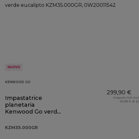
NUOVO
KENWOOD GO
299,90 €
Impastatrice
Importo IVA inc
54,08 € di (
planetaria
Kenwood Go verde
eucalipto
KZM35.000GR
KZM35.000GR