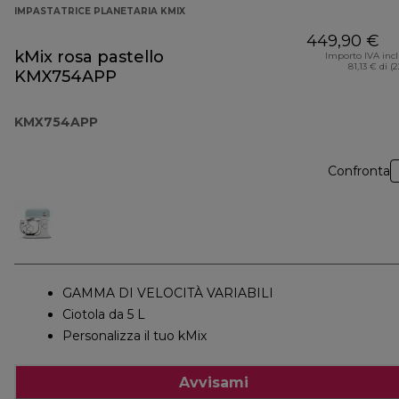
IMPASTATRICE PLANETARIA KMIX
449,90 €
kMix rosa pastello
Importo IVA inc
81,13 € di (
KMX754APP
KMX754APP
Confronta
GAMMA DI VELOCITÀ VARIABILI
Ciotola da 5 L
Personalizza il tuo kMix
Avvisami