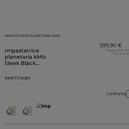
IMPASTATRICE PLANETARIA KMIX
399,90 €
Impastatrice
Importo IVA inc
72,11 € di (
planetaria kMix
Sleek Black
KMX751ABK
KMX751ABK
Confronta