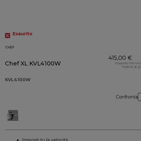
Esaurito
CHEF
415,00 €
Chef XL KVL4100W
Importo IVA inc
74,84 € di (
KVL4100W
Confronta
Imposti tu la velocità