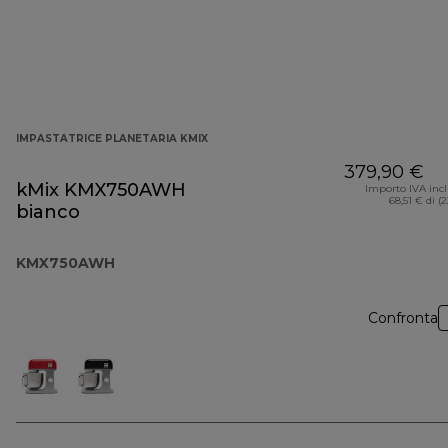
IMPASTATRICE PLANETARIA KMIX
379,90 €
kMix KMX750AWH
Importo IVA inc
68,51 € di (
bianco
KMX750AWH
Confronta