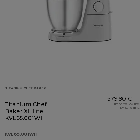
TITANIUM CHEF BAKER
579,90 €
Titanium Chef
Importo IVA inc
104,57 € di (
Baker XL Lite
KVL65.001WH
KVL65.001WH