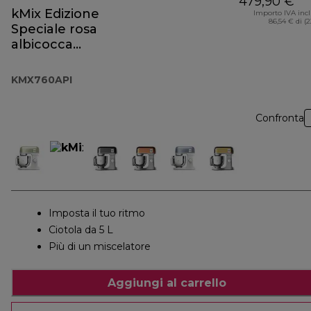
479,90 €
kMix Edizione
Importo IVA inc
86,54 € di (
Speciale rosa
albicocca
KMX760API
KMX760API
Confronta
Imposta il tuo ritmo
Ciotola da 5 L
Più di un miscelatore
Aggiungi al carrello