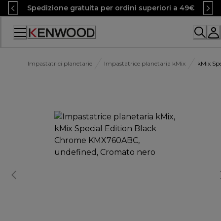
Skip
Spedizione gratuita per ordini superiori a 49€
to
Content
Accessibility
Statement
Impastatrici planetarie
Impastatrice planetaria kMix
kMix Sp