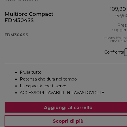
109,90
Multipro Compact
157,9
FDM304SS
Prez
sugger
FDM304SS
Importo IVA inc
19,82 € di (
Confronta
Frulla tutto
Potenza che dura nel tempo
La capacità che ti serve
ACCESSORI LAVABILI IN LAVASTOVIGLIE
Aggiungi al carrello
Scopri di più