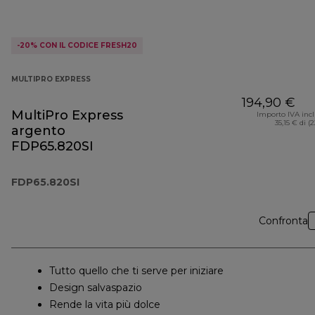
-20% CON IL CODICE FRESH20
MULTIPRO EXPRESS
194,90 €
MultiPro Express
Importo IVA inc
35,15 € di (
argento
FDP65.820SI
FDP65.820SI
Confronta
Tutto quello che ti serve per iniziare
Design salvaspazio
Rende la vita più dolce