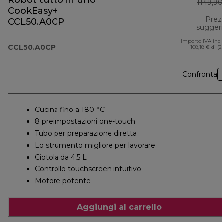
Robot tutto in uno
1149,9
CookEasy+
Prez
CCL50.A0CP
sugger
Importo IVA inc
CCL50.A0CP
108,18 € di (
Confronta
Cucina fino a 180 °C
8 preimpostazioni one-touch
Tubo per preparazione diretta
Lo strumento migliore per lavorare
Ciotola da 4,5 L
Controllo touchscreen intuitivo
Motore potente
Aggiungi al carrello