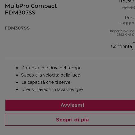
119,90
MultiPro Compact
164,9
FDM307SS
Prez
sugger
FDM307SS
Importo IVA inc
21,62 € di (
Confronta
Potenza che dura nel tempo
Succo alla velocità della luce
La capacità che ti serve
Utensili lavabili in lavastoviglie
Avvisami
Scopri di più