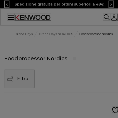
Skip
Spedizione gratuita per ordini superiori a 49€
to
Content
Accessibility
Statement
Brand Days
Brand Days NORDICS
Foodprocessor Nordics
Foodprocessor Nordics
Filtro