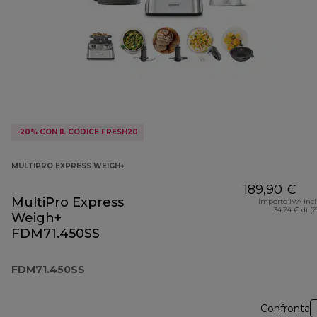
-20% CON IL CODICE FRESH20
MULTIPRO EXPRESS WEIGH+
189,90 €
MultiPro Express
Importo IVA inc
34,24 € di (
Weigh+
FDM71.450SS
FDM71.450SS
Confronta