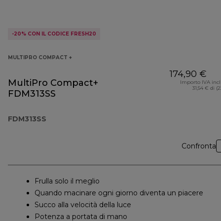
-20% CON IL CODICE FRESH20
MULTIPRO COMPACT +
174,90 €
MultiPro Compact+
Importo IVA inc
31,54 € di (
FDM313SS
FDM313SS
Confronta
Frulla solo il meglio
Quando macinare ogni giorno diventa un piacere
Succo alla velocità della luce
Potenza a portata di mano