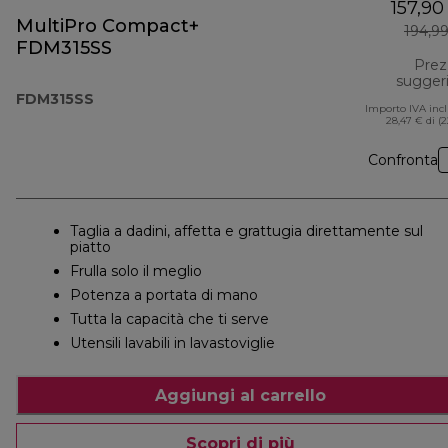
157,90
MultiPro Compact+
194,9
FDM315SS
Prez
sugger
FDM315SS
Importo IVA inc
28,47 € di (
Confronta
Taglia a dadini, affetta e grattugia direttamente sul
piatto
Frulla solo il meglio
Potenza a portata di mano
Tutta la capacità che ti serve
Utensili lavabili in lavastoviglie
Aggiungi al carrello
Scopri di più