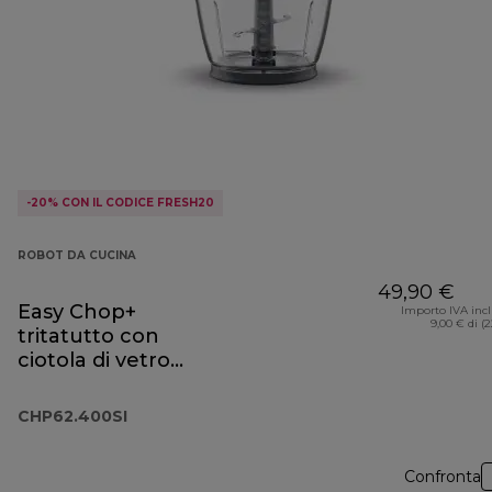
-20% CON IL CODICE FRESH20
ROBOT DA CUCINA
49,90 €
Easy Chop+
Importo IVA inc
9,00 € di (
tritatutto con
ciotola di vetro
CHP62.400SI
CHP62.400SI
Confronta