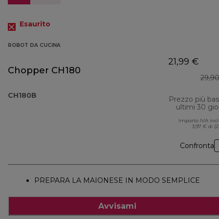
Esaurito
ROBOT DA CUCINA
21,99 €
Chopper CH180
29,9
CH180B
Prezzo più ba
ultimi 30 gio
Importo IVA inc
3,97 € di (
Confronta
PREPARA LA MAIONESE IN MODO SEMPLICE
Avvisami