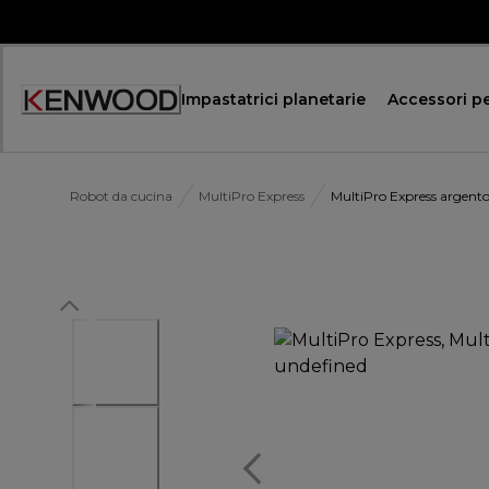
Skip
to
Content
Impastatrici planetarie
Accessori pe
Accessibility
Statement
Robot da cucina
MultiPro Express
MultiPro Express argent