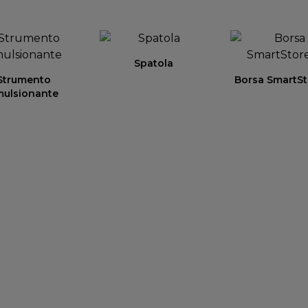
Spatola
Strumento
Borsa SmartS
mulsionante