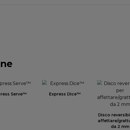
one
press Serve™
Express Dice™
Disco reversibi
affettare/gratt
da 2 mm