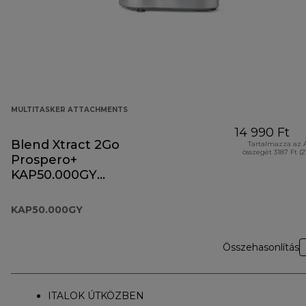
MULTITASKER ATTACHMENTS
14 990 Ft
Blend Xtract 2Go
Tartalmazza az 
összegét 3187 Ft (
Prospero+
KAP50.000GY
tartozék
KAP50.000GY
Összehasonlítás
ITALOK ÚTKÖZBEN