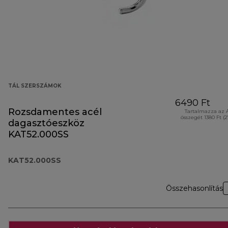
TÁL SZERSZÁMOK
6490 Ft
Rozsdamentes acél
Tartalmazza az 
összegét 1380 Ft (
dagasztóeszköz
KAT52.000SS
KAT52.000SS
Összehasonlítás