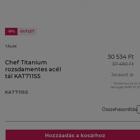
-19%
OUTLET
TÁLAK
30 534 Ft
Chef Titanium
37 490 Ft
rozsdamentes acél
Javasolt ár
tál KAT711SS
Tartalmazza az 
er
összegét 6491 Ft (
KAT711SS
Összehasonlítás
Hozzáadás a kosárhoz