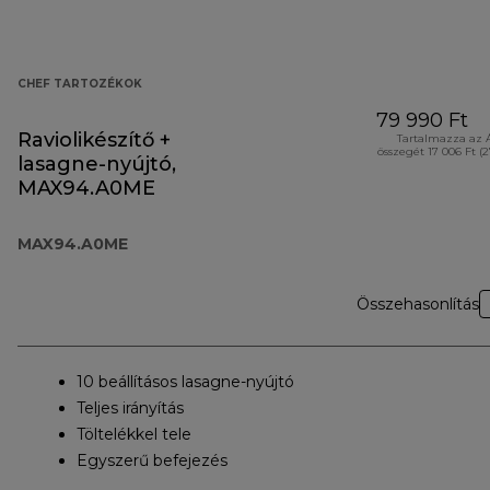
CHEF TARTOZÉKOK
79 990 Ft
Raviolikészítő +
Tartalmazza az 
összegét 17 006 Ft (
lasagne-nyújtó,
MAX94.A0ME
MAX94.A0ME
Összehasonlítás
10 beállításos lasagne-nyújtó
Teljes irányítás
Töltelékkel tele
Egyszerű befejezés