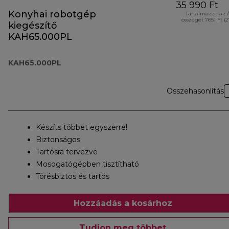
35 990 Ft
Konyhai robotgép
Tartalmazza az 
összegét 7651 Ft (
kiegészítő
KAH65.000PL
KAH65.000PL
Összehasonlítás
Készíts többet egyszerre!
Biztonságos
Tartósra tervezve
Mosogatógépben tisztítható
Törésbiztos és tartós
Hozzáadás a kosárhoz
Tudjon meg többet