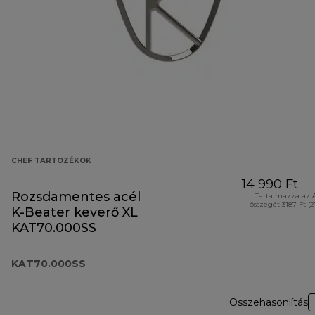
CHEF TARTOZÉKOK
14 990 Ft
Rozsdamentes acél
Tartalmazza az 
összegét 3187 Ft (
K-Beater keverő XL
KAT70.000SS
KAT70.000SS
Összehasonlítás