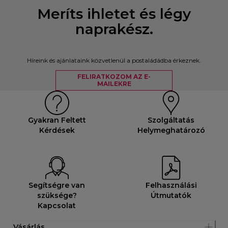
Meríts ihletet és légy
naprakész.
Híreink és ajánlataink közvetlenül a postaládádba érkeznek.
FELIRATKOZOM AZ E-
MAILEKRE
Gyakran Feltett
Szolgáltatás
Kérdések
Helymeghatározó
Segítségre van
Felhasználási
szüksége?
Útmutatók
Kapcsolat
Vásárlás