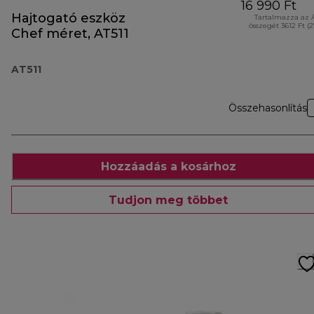
16 990 Ft
Hajtogató eszköz
Tartalmazza az 
összegét 3612 Ft (
Chef méret, AT511
AT511
Összehasonlítás
Hozzáadás a kosárhoz
Tudjon meg többet