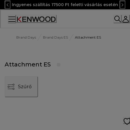
Skip
Ingyenes szállítás 17500 Ft feletti vásárlás esetén
to
Content
Accessibility
Statement
Brand Days
Brand Days ES
Attachment ES
Attachment ES
Szűrő