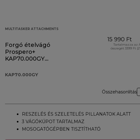
MULTITASKER ATTACHMENTS
15 990 Ft
Forgó ételvágó
Tartalmazza az 
összegét 3399 Ft (
Prospero+
KAP70.000GY
tartozék
KAP70.000GY
Összehasonlítás
RESZELÉS ÉS SZELETELÉS PILLANATOK ALATT
3 VÁGÓKÚPOT TARTALMAZ
MOSOGATÓGÉPBEN TISZTÍTHATÓ