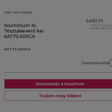
CHEF TARTOZÉKOK
5490 Ft
Alumínium XL
Tartalmazza az 
összegét 1167 Ft (
Tésztakeverő kar
KAT73.000CA
KAT73.000CA
Összehasonlítás
Hozzáadás a kosárhoz
Tudjon meg többet