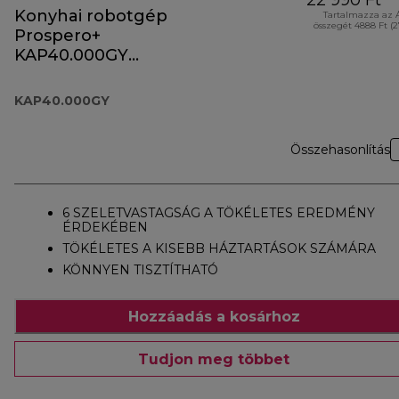
22 990 Ft
Konyhai robotgép
Tartalmazza az 
összegét 4888 Ft (
Prospero+
KAP40.000GY
tartozék
KAP40.000GY
Összehasonlítás
6 SZELETVASTAGSÁG A TÖKÉLETES EREDMÉNY
ÉRDEKÉBEN
TÖKÉLETES A KISEBB HÁZTARTÁSOK SZÁMÁRA
KÖNNYEN TISZTÍTHATÓ
Hozzáadás a kosárhoz
Tudjon meg többet