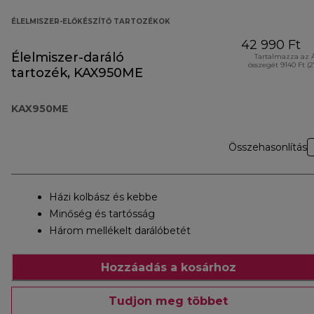
ÉLELMISZER-ELŐKÉSZÍTŐ TARTOZÉKOK
42 990 Ft
Élelmiszer-daráló
Tartalmazza az 
összegét 9140 Ft (
tartozék, KAX950ME
KAX950ME
Összehasonlítás
Házi kolbász és kebbe
Minőség és tartósság
Három mellékelt darálóbetét
Hozzáadás a kosárhoz
Tudjon meg többet