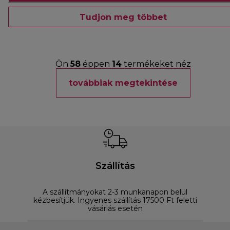
Tudjon meg többet
Ön
58
éppen
14
termékeket néz
továbbiak megtekintése
Szállítás
A szállítmányokat 2-3 munkanapon belül
D
kézbesítjük. Ingyenes szállítás 17500 Ft feletti
vásárlás esetén